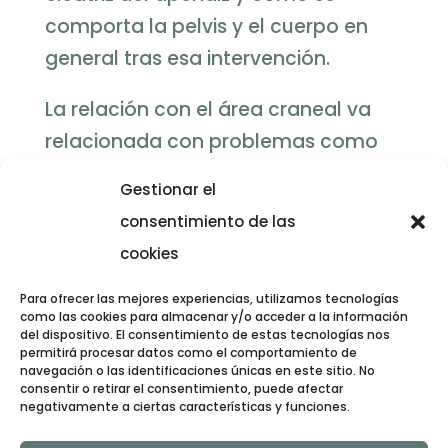
comporta la pelvis y el cuerpo en
general tras esa intervención.
La relación con el área craneal va
relacionada con problemas como
migrañas, vértigos, tinittus (pitido en
Gestionar el
el oído) o cefaleas.
consentimiento de las
cookies
Osteopatía para bebés
Para ofrecer las mejores experiencias, utilizamos tecnologías
como las cookies para almacenar y/o acceder a la información
del dispositivo. El consentimiento de estas tecnologías nos
Si ya eres mamá o conoces a
permitirá procesar datos como el comportamiento de
alguien, seguro que lo sabes: los
navegación o las identificaciones únicas en este sitio. No
consentir o retirar el consentimiento, puede afectar
bebés sufren a menudo de cólicos,
negativamente a ciertas características y funciones.
reflujos gastroesofágicos, tortícolis